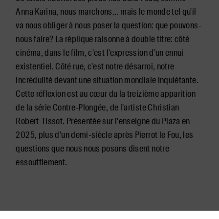
Anna Karina, nous marchons... mais le monde tel qu'il
va nous obliger à nous poser la question: que pouvons-
nous faire? La réplique raisonne à double titre: côté
cinéma, dans le film, c'est l'expression d'un ennui
existentiel. Côté rue, c'est notre désarroi, notre
incrédulité devant une situation mondiale inquiétante.
Cette réflexion est au cœur du la treizième apparition
de la série Contre-Plongée, de l'artiste Christian
Robert-Tissot. Présentée sur l'enseigne du Plaza en
2025, plus d'un demi-siècle après Pierrot le Fou, les
questions que nous nous posons disent notre
essoufflement.