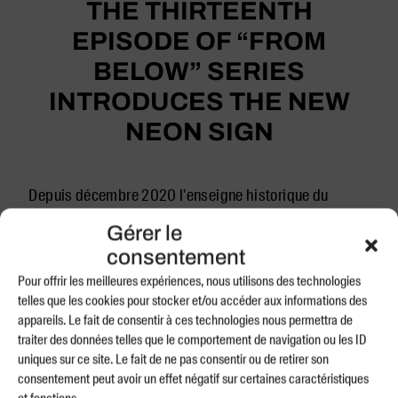
THE THIRTEENTH
EPISODE OF “FROM
BELOW” SERIES
INTRODUCES THE NEW
NEON SIGN
Depuis décembre 2020 l'enseigne historique du
cinéma Plaza se renouvelle régulièrement pour
Gérer le
interpeller les passants avec des phrases inspirées ou
consentement
tirées des films qui ont été projetés dans l'ancienne
Pour offrir les meilleures expériences, nous utilisons des technologies
salle de cinéma du Plaza. En effet, Christian Robert-
telles que les cookies pour stocker et/ou accéder aux informations des
Tissot puise dans le répertoire des 890 films projetés
appareils. Le fait de consentir à ces technologies nous permettra de
traiter des données telles que le comportement de navigation ou les ID
au Plaza depuis son ouverture en 1952 jusqu’à sa
uniques sur ce site. Le fait de ne pas consentir ou de retirer son
fermeture en 2004. Fidèles à cet héritage
consentement peut avoir un effet négatif sur certaines caractéristiques
cinématographique, ces phrases acquièrent une