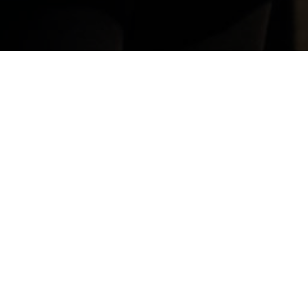
Construire un lieu de
rencontre et d’échanges
The cockpit
A free, fun, and deliberately offbeat space where pop
culture expresses itself without codes or barriers. Here,
you play, create, watch, listen, and share. TV series, video
games, music, cinema, comics, internet culture, and
immersive experiences all intersect and blend in a