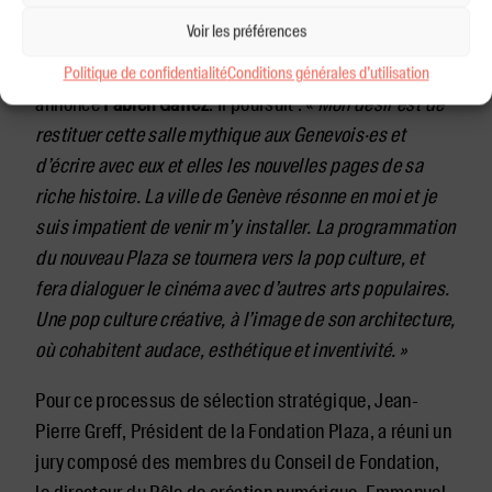
sa modernité et son amour du cinéma, m’a
Voir les préférences
immédiatement séduit. Je suis très heureux de pouvoir
apporter ma pierre à cet édifice en reconstruction. »
Politique de confidentialité
Conditions générales d’utilisation
annonce
Fabien Gaffez
. Il poursuit : «
Mon désir est de
restituer cette salle mythique aux Genevois·es et
d’écrire avec eux et elles les nouvelles pages de sa
riche histoire.
La ville de Genève résonne en moi et je
suis impatient de venir m’y installer.
La programmation
du nouveau Plaza se tournera vers la pop culture, et
fera dialoguer le cinéma avec d’autres arts populaires.
Une pop culture créative, à l’image de son architecture,
où cohabitent audace, esthétique et inventivité. »
Pour ce processus de sélection stratégique, Jean-
Pierre Greff, Président de la Fondation Plaza, a réuni un
jury composé des membres du Conseil de Fondation,