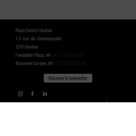
Plaza Centre Cinéma
1-3 rue de Chantepoulet
1201 Genève
Fondation Plaza, tél
+41 22 552 82 82
Brasserie Europe, tél
+41 22 552 83 83
Recevoir la newsletter
Contact
Espace presse
Conditions générales d’utilisation
·
Politique de cookies